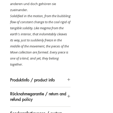
anderen und doch gehören sie
zueinander.
Solidified in the motion, from the bubbling
flow of constant change to the cool rigid of
tangible solidity. Like magma from the
earth's interior, that indomitably cleaves
its way, just to suddenly freeze in the
middle of the movement, the pieces of the
Move collection are formed. Every piece is
one of a kind, and yet, they belong
together.
Produktinfo / product info
Die Ringgrößen sind nach dem
Rücknahmegarantie / return and
deutschen Ringmaß
refund policy
(Fingerumfang) festgelegt. Die
Stücke dieser Kollektion werden im
Wir nehmen Ware zurück, wenn sie
Feuer gestaltet.Das Material wird